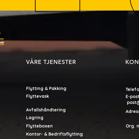
VÅRE TJENESTER
KON
Flytting & Pakking
Telef
Flyttevask
E-p
post@
Avfallshåndtering
Adres
462
Lagring
Flytteboxen
Org. 
Kontor- & Bedriftsflytting