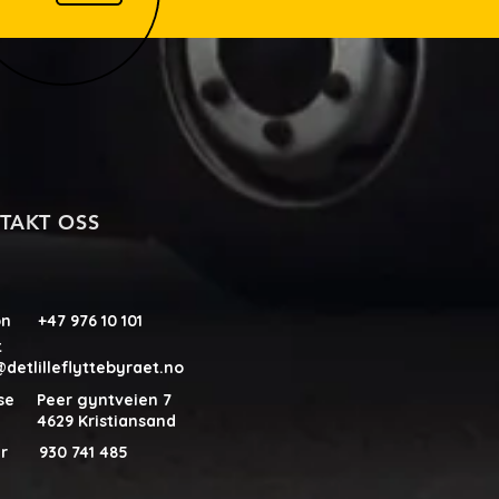
TAKT OSS
on +47 976 10 101
ost
detlilleflyttebyraet.no
se Peer gyntveien 7
9 Kristiansand
nr 930 741 485