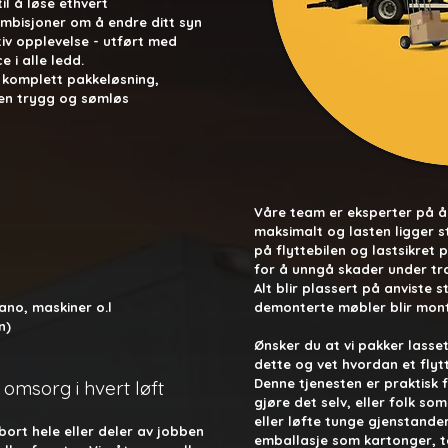
il å løse ethvert
mbisjoner om å endre ditt syn
tiv opplevelse - utført med
e i alle ledd.
en komplett pakkeløsning,
en trygg og sømløs
Våre team er eksperter på å 
maksimalt og lasten ligger stabilt. ​
på flyttebilen og lastsikret 
for å unngå skader under tra
Alt blir plassert på anviste s
iano, maskiner o.l
demonterte møbler blir monte
n)
​Ønsker du at vi pakker lasset
dette og vet hvordan et flytt
Denne tjenesten er praktisk fo
 omsorg i hvert løft
gjøre det selv, eller folk so
eller løfte tunge gjenstande
 bort hele eller deler av jobben
emballasje som kartonger, t