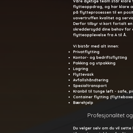
Våre dyktige team står klare t
flytteoppdrag, og har klare a
på flytteprosessen til en posi
uovertruffen kvalitet og servic
Derfor tilbyr vi kort fortalt 
skreddersydd dine behov for 
flytteopplevelse fra A til Å.
Vi bistår med alt innen: ​
Privatflytting
Kontor- og bedriftsflytting
Pakking og utpakking
Lagring
Flyttevask
Avfallshåndtering
Spesialtransport
Kranbil til tunge løft - safe, p
Container flytting (Flytteboxe
Bærehjelp
Profesjonalitet og
Du velger selv om du vil sette