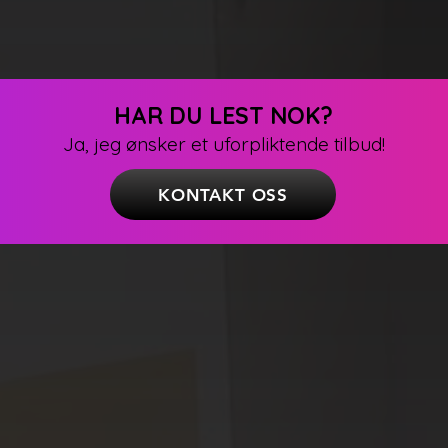
HAR DU LEST NOK?
Ja, jeg ønsker et uforpliktende tilbud!
KONTAKT OSS