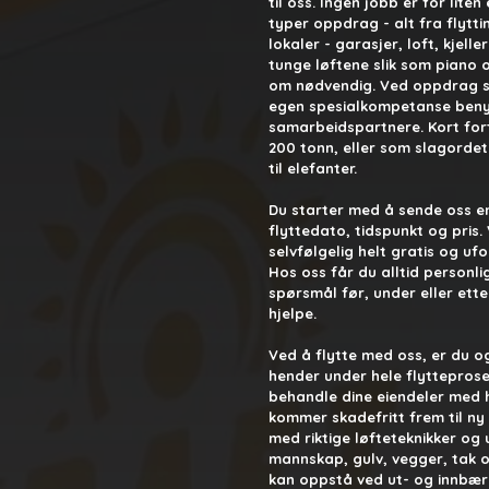
til oss.
Ingen jobb er for liten e
typer oppdrag - alt fra flyttin
lokaler - garasjer, loft, kjell
tunge løftene slik som piano 
om nødvendig. Ved oppdrag s
egen spesialkompetanse benyt
samarbeidspartnere. Kort fortal
200 tonn, eller som slagordet 
til elefanter.
Du starter med å sende oss en
flyttedato, tidspunkt og pris.
selvfølgelig helt gratis og ufo
Hos oss får du alltid personl
spørsmål før, under eller etter 
hjelpe.
Ved å flytte med oss, er du o
hender under hele flytteprose
behandle dine eiendeler med hø
kommer skadefritt
frem til ny
med riktige løfteteknikker og
mannskap, gulv, vegger, tak 
kan oppstå ved ut- og innbær