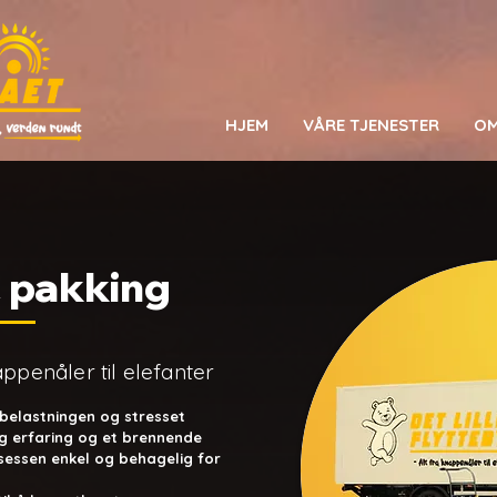
HJEM
VÅRE TJENESTER
OM
& pakking
nappenåler til elefanter
belastningen og stresset
g erfaring og et brennende
sessen enkel og behagelig for