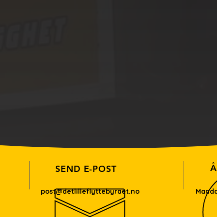
Å
SEND E-POST
post@detlilleflyttebyraet.no
Manda