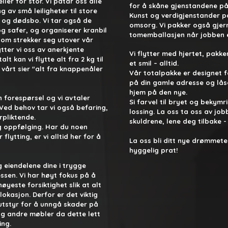
ller for stor.
Vi påtar oss alle
for å skåne gjenstandene på
g av små leiligheter til store
Kunst og verdigjenstander 
er og dødsbo. Vi tar også de
omsorg. Vi pakker også gjer
og safer, og organiserer kranbil
tomemballasjen når jobben er
om strekker seg utover vår
ter vi oss av anerkjente
Vi flytter med hjertet, pak
t kan vi flytte alt fra 2 kg til
et smil – alltid.
vårt sier "alt fra knappenåler
Vår totalpakke er designet f
på din gamle adresse og låse
hjem på den nye.​​
 forespørsel og vi avtaler
Si farvel til bryet og bekym
 Ved behov tar vi også befaring,
lossing. La oss ta oss av job
rpliktende.
skuldrene, lene deg tilbake -
ig oppfølging. Har du noen
flytting, er vi alltid her for å
La oss bli ditt nye drømmet
hyggelig prat!
g eiendelene dine i trygge
ssen. Vi har høyt fokus på å
yeste forsiktighet slik at alt
 lokasjon. Derfor er det viktig
 utstyr for å unngå skader på
og andre møbler da dette lett
ing.